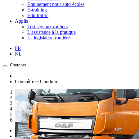
Equipement pour auto-écoles
E-training
Edu-traffic
Applis
Test signaux routiers
L'assistance à la pratique
La législation routière
FR
NL
Connaître et Conduire
1
2
3
4
5
6
Previous
Next